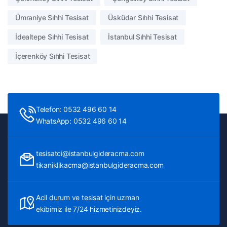
Ümraniye Sıhhi Tesisat
Üsküdar Sıhhi Tesisat
İdealtepe Sıhhi Tesisat
İstanbul Sıhhi Tesisat
İçerenköy Sıhhi Tesisat
Telefon: 0532 496 60 14
WhatsApp: 0532 496 60 14
tesisatci@istanbulgideracma.com
tikaniklikacma@istanbulgideracma.com
Acil durum ve tesisat için uzman
ekibimiz ile 7/24 hizmetinizdeyiz.